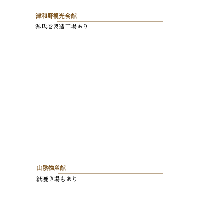
津和野観光会館
源氏巻製造工場あり
山陰物産館
紙漉き場もあり