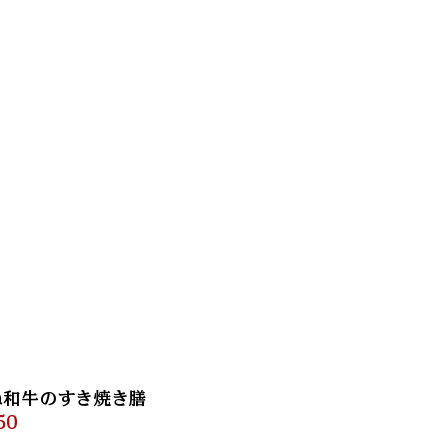
ね和牛のすき焼き膳
50