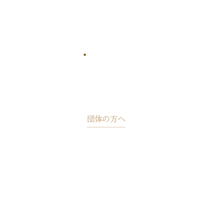
団体の方へ
個人の方のお食事処
エージェント・幹事の皆様へ
体験教室
テイクアウト
お土産