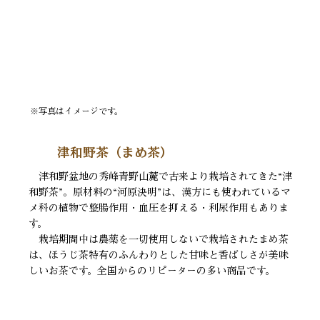
※写真はイメージです。
津和野茶（まめ茶）
津和野盆地の秀峰青野山麓で古来より栽培されてきた“津
和野茶”。原材料の“河原決明”は、漢方にも使われているマ
メ科の植物で整腸作用・血圧を抑える・利尿作用もありま
す。
栽培期間中は農薬を一切使用しないで栽培されたまめ茶
は、ほうじ茶特有のふんわりとした甘味と香ばしさが美味
しいお茶です。全国からのリピーターの多い商品です。