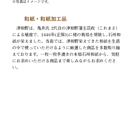
※写真はイメージです。
和紙・和紙加工品
津和野は、亀井氏 2代目の津和野藩主茲政（これまさ）
による殖産で、1646年(正保3)に楮の栽培を奨励し､石州和
紙が栄えました。当店では、津和野栄えてきた和紙を生活
の中で使っていただけるように厳選した商品を多数取り揃
えております。一枚一枚手漉きの本格石州和紙から、気軽
にお求めいただける商品まで楽しみながらお求めくださ
い。